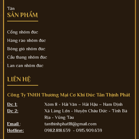
Tân
SẢN PHẨM
Cổng nhôm đúc
Hàng rào nhôm đúc
Bông gió nhôm đúc
Cầu thang nhôm đúc
Lan can nhôm đúc
LIÊN HỆ
Công Ty TNHH Thương Mại Cơ Khí Đúc Tân Thịnh Phát
Đc 1:
Xóm 8 - Hải Vân – Hải Hậu – Nam Định
Đc 2:
Xã Làng Lớn - Huyện Châu Đức - Tỉnh Bà
Rịa - Vũng Tàu
Email
:
tanthinhphat18@gmail.com
Hotline:
0982.818.639 - 0915.909.639