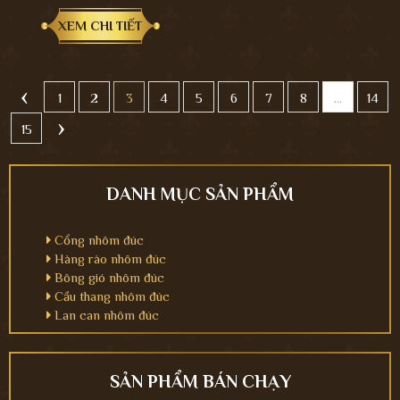
XEM CHI TIẾT
‹
1
2
3
4
5
6
7
8
...
14
›
15
DANH MỤC SẢN PHẨM
Cổng nhôm đúc
Hàng rào nhôm đúc
Bông gió nhôm đúc
Cầu thang nhôm đúc
Lan can nhôm đúc
SẢN PHẨM BÁN CHẠY