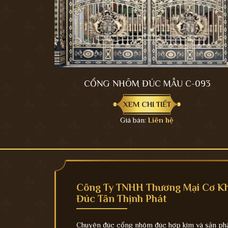
CỔNG NHÔM ĐÚC MẪU C-093
XEM CHI TIẾT
Giá bán:
Liên hệ
Công Ty TNHH Thương Mại Cơ Kh
Đúc Tân Thịnh Phát
Chuyên đúc cổng nhôm đúc hợp kim và sản p