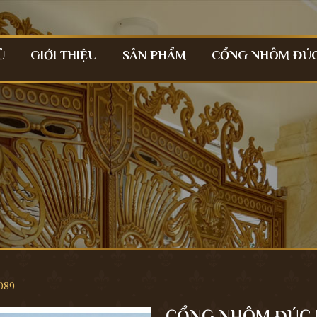
Ủ
GIỚI THIỆU
SẢN PHẨM
CỔNG NHÔM ĐÚ
089
CỔNG NHÔM ĐÚC 