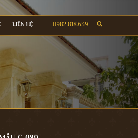
0982.818.639
C
LIÊN HỆ
MẪU C-089