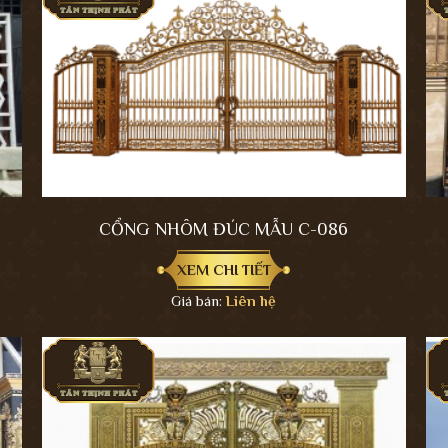
CỔNG NHÔM ĐÚC MẪU C-086
XEM CHI TIẾT
Giá bán:
Liên hệ