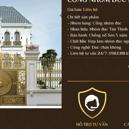
Giá bán:
Liên hệ
Chi tiết sản phẩm
- Nhóm hàng: Cổng nhôm đúc
- Nhãn hiệu: Nhôm đúc Tân Thịnh
- Bảo hành: Chổng nổ Sơn 5 năm.
- Chất liệu: Hợp kim nhôm đúc ng
- Công nghệ: Đúc chân không
- Liên hệ tư vấn 24/7: 0982.818.
HỖ TRỢ TƯ VẤN
C