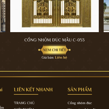
CỔNG NHÔM ĐÚC MẪU C-053
XEM CHI TIẾT
Giá bán:
Liên hệ
í
LIÊN KẾT NHANH
SẢN PHẨM
TRANG CHỦ
Cổng nhôm đúc
hẩm