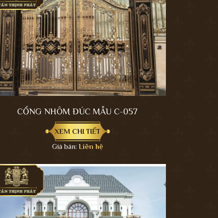
CỔNG NHÔM ĐÚC MẪU C-057
XEM CHI TIẾT
Giá bán:
Liên hệ