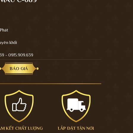
 Phát
uyên khối
639 - 0915.909.639
BÁO GIÁ
AM KẾT CHẤT LƯỢNG
LẮP ĐẶT TẬN NƠI