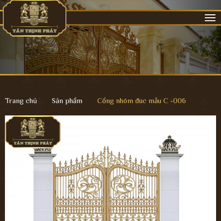
Tog
nav
Trang chủ
Sản phẩm
Cổng nhôm đúc mẫu C -006