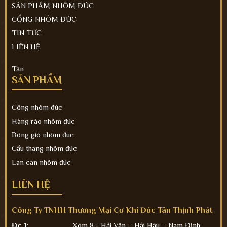
SẢN PHẨM NHÔM ĐÚC
CỔNG NHÔM ĐÚC
TIN TỨC
LIÊN HỆ
Tân
SẢN PHẨM
Cổng nhôm đúc
Hàng rào nhôm đúc
Bông gió nhôm đúc
Cầu thang nhôm đúc
Lan can nhôm đúc
LIÊN HỆ
Công Ty TNHH Thương Mại Cơ Khí Đúc Tân Thịnh Phát
Đc 1:
Xóm 8 - Hải Vân – Hải Hậu – Nam Định