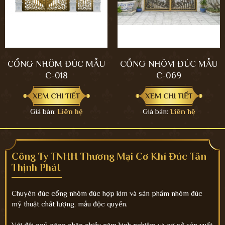
CỔNG NHÔM ĐÚC MẪU
CỔNG NHÔM ĐÚC MẪU
C-018
C-069
XEM CHI TIẾT
XEM CHI TIẾT
Giá bán:
Liên hệ
Giá bán:
Liên hệ
Công Ty TNHH Thương Mại Cơ Khí Đúc Tân
Thịnh Phát
Chuyên đúc cổng nhôm đúc hợp kim và sản phẩm nhôm đúc
mỹ thuật chất lượng, mẫu độc quyền.
Với đội ngũ công nhân nhiều năm kinh nghiệm và cơ sở sản xuất