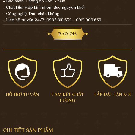
- Bảo hành: Chổng nổ Sơn 5 năm.
- Chất liệu: Hợp kim nhôm đúc nguyên khối
- Công nghệ: Đúc chân không
- Liên hệ tư vấn 24/7: 0982.818.639 - 0915.909.639
BÁO GIÁ
HỖ TRỢ TƯ VẤN
CAM KẾT CHẤT
LẮP ĐẶT TẬN NƠI
LƯỢNG
CHI TIẾT SẢN PHẨM