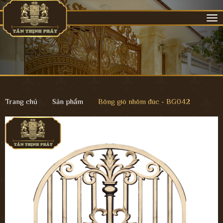
Tog
nav
Trang chủ
Sản phẩm
Bông gió nhôm đúc - BG042