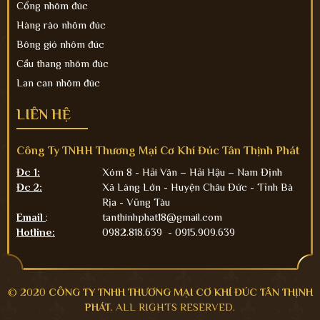
Cổng nhôm đúc
Hàng rào nhôm đúc
Bông gió nhôm đúc
Cầu thang nhôm đúc
Lan can nhôm đúc
LIÊN HỆ
Công Ty TNHH Thương Mại Cơ Khí Đúc Tân Thịnh Phát
Đc 1:
Xóm 8 - Hải Vân – Hải Hậu – Nam Định
Đc 2:
Xã Làng Lớn - Huyện Châu Đức - Tỉnh Bà
Rịa - Vũng Tàu
Email
:
tanthinhphat18@gmail.com
Hotline:
0982.818.639 - 0915.909.639
© 2020
CÔNG TY TNHH THƯƠNG MẠI CƠ KHÍ ĐÚC TÂN THỊNH
PHÁT
. ALL RIGHTS RESERVED.