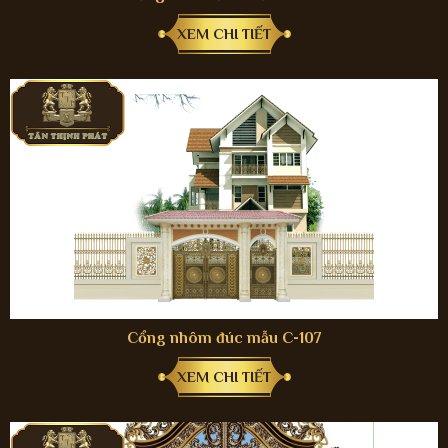
XEM CHI TIẾT
Cổng nhôm đúc mẫu C-107
XEM CHI TIẾT