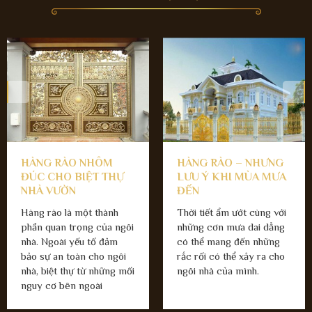
HÀNG RÀO NHÔM
HÀNG RÀO – NHƯNG
ĐÚC CHO BIỆT THỰ
LƯU Ý KHI MÙA MƯA
NHÀ VƯỜN
ĐẾN
Hàng rào là một thành
Thời tiết ẩm ướt cùng với
phần quan trọng của ngôi
những cơn mưa dai dẳng
nhà. Ngoài yếu tố đảm
có thể mang đến những
bảo sự an toàn cho ngôi
rắc rối có thể xảy ra cho
nhà, biệt thự từ những mối
ngôi nhà của mình.
nguy cơ bên ngoài