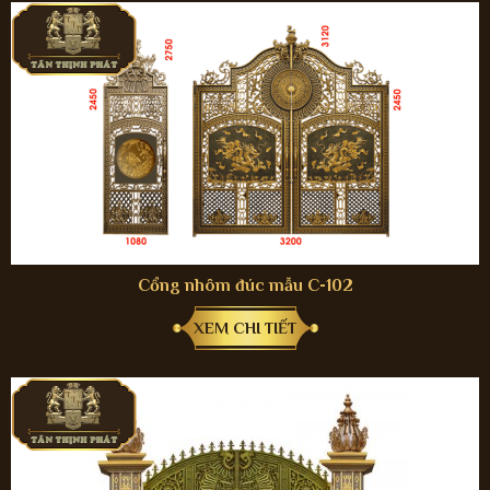
Cổng nhôm đúc mẫu C-102
XEM CHI TIẾT