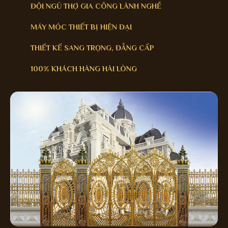
ĐỘI NGŨ THỢ GIA CÔNG LÀNH NGHỀ
MÁY MÓC THIẾT BỊ HIỆN ĐẠI
THIẾT KẾ SANG TRỌNG, ĐẲNG CẤP
100% KHÁCH HÀNG HÀI LÒNG