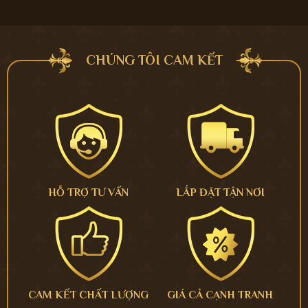
CHÚNG TÔI CAM KẾT
HỖ TRỢ TƯ VẤN
LẮP ĐẶT TẬN NƠI
CAM KẾT CHẤT LƯỢNG
GIÁ CẢ CẠNH TRANH