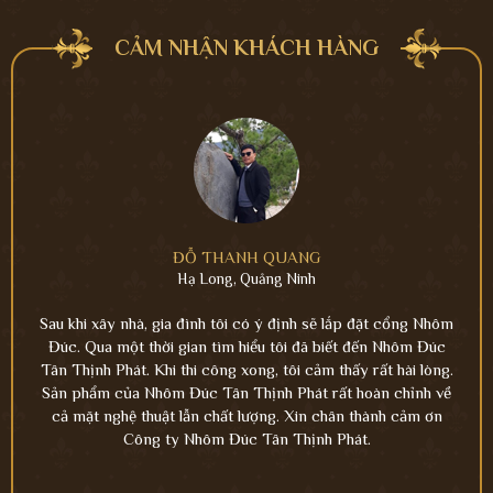
CẢM NHẬN KHÁCH HÀNG
ĐỖ THANH QUANG
Hạ Long, Quảng Ninh
phân
Sau khi xây nhà, gia đình tôi có ý định sẽ lắp đặt cổng Nhôm
Tôi
h bạn
Đúc. Qua một thời gian tìm hiểu tôi đã biết đến Nhôm Đúc
vân 
anh
Tân Thịnh Phát. Khi thi công xong, tôi cảm thấy rất hài lòng.
gi
m Đúc
Sản phẩm của Nhôm Đúc Tân Thịnh Phát rất hoàn chỉnh về
Thủy
tuyệt
cả mặt nghệ thuật lẫn chất lượng. Xin chân thành cảm ơn
Buck
n. Cảm
Công ty Nhôm Đúc Tân Thịnh Phát.
vời, 
gày
ơn